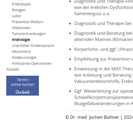
Diagnostik und Therapie von
Endoskopie
wie der erektilen Dysfunkti
Röntgen
Samenerguss u.a.
Labor
Präventive Medizin
Diagnostik und Therapie bei I
Infektionen
Diagnostik und Beratung be
Tumorerkrankungen
alternden Mannes (Klimacteri
Andrologie
Unerfüllter Kinderwunsch
Körperliche- und ggf. Ultra
Inkontinenz
Kinderurologie
Empfehlung zur Prävention v
Ambulante Operationen
Einweisung in die
SKAT
-Ther
Kontakt
wie Anleitung und Beratung 
Termin
Vakuumerektionshilfe, Erekt
online buchen
Ggf. Weiterleitung zur opera
Schwellkörpertransplantatio
Blutgefäßveränderungen in K
© Dr. med. Jochen Bühner | 20